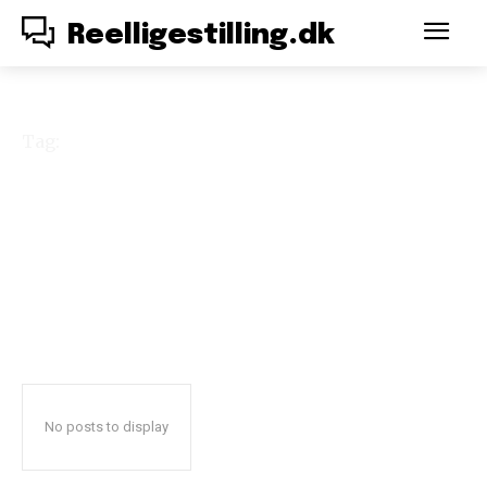
Reelligestilling.dk
Tag:
ekspertdatabase
No posts to display