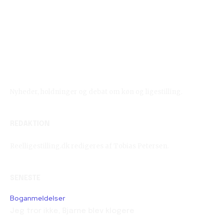
Reelligestilling.dk
Nyheder, holdninger og debat om køn og ligestilling.
REDAKTION
Reelligestilling.dk redigeres af Tobias Petersen.
SENESTE
Boganmeldelser
Jeg tror ikke, Bjarne blev klogere