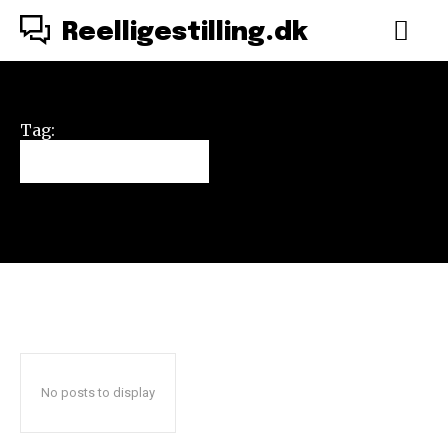
Reelligestilling.dk
Tag:
Ellen Tejle
No posts to display