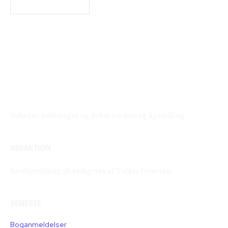
Reelligestilling.dk
Nyheder, holdninger og debat om køn og ligestilling.
REDAKTION
Reelligestilling.dk redigeres af Tobias Petersen.
SENESTE
Boganmeldelser