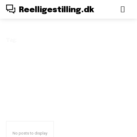
Reelligestilling.dk
Tag:
en verden af
fremmede
No posts to display