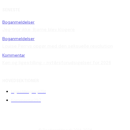
SENESTE
Boganmeldelser
Jeg tror ikke, Bjarne blev klogere
Boganmeldelser
Louise Perrys opgør med den seksuelle revolution
Kommentar
Køn og ligestilling – nytårsforudsigelser for 2026
HOVEDSEKTIONER
Ligestillingsnyt
791
Kommentar
297