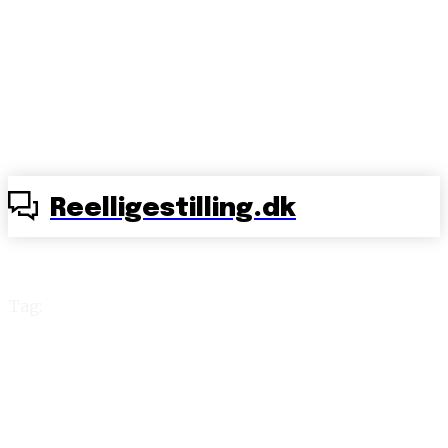
Reelligestilling.dk
Tag:
#erdetsexisme