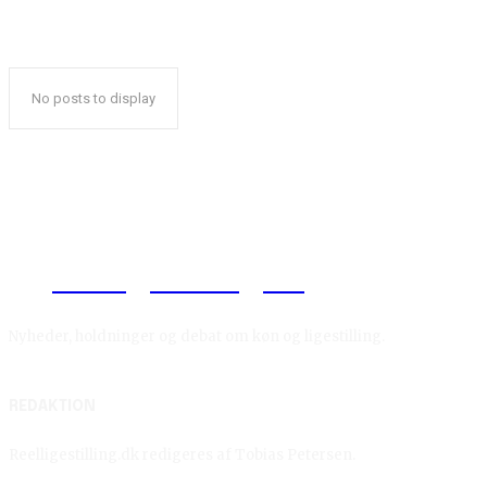
No posts to display
Reelligestilling.dk
Nyheder, holdninger og debat om køn og ligestilling.
REDAKTION
Reelligestilling.dk redigeres af Tobias Petersen.