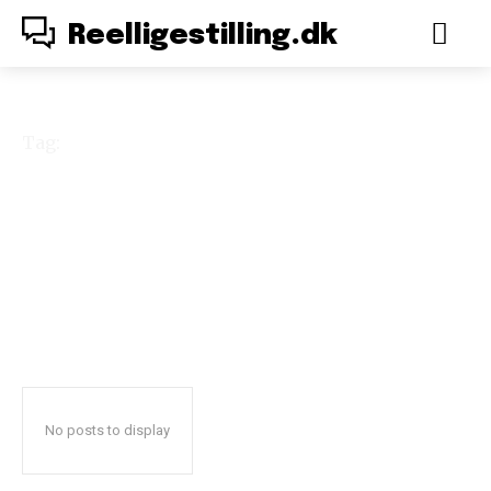
Reelligestilling.dk
Tag:
Eriksen
No posts to display