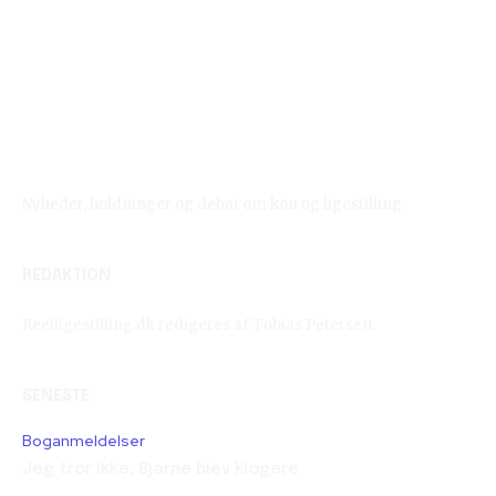
Reelligestilling.dk
Nyheder, holdninger og debat om køn og ligestilling.
REDAKTION
Reelligestilling.dk redigeres af Tobias Petersen.
SENESTE
Boganmeldelser
Jeg tror ikke, Bjarne blev klogere