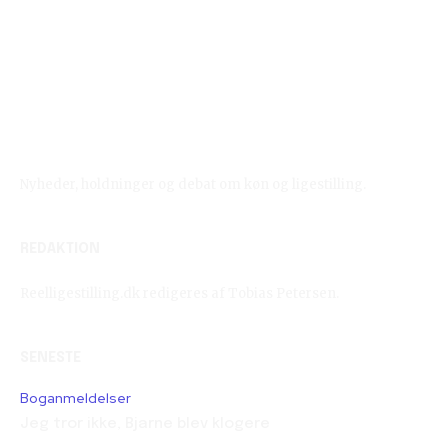
Reelligestilling.dk
Nyheder, holdninger og debat om køn og ligestilling.
REDAKTION
Reelligestilling.dk redigeres af Tobias Petersen.
SENESTE
Boganmeldelser
Jeg tror ikke, Bjarne blev klogere