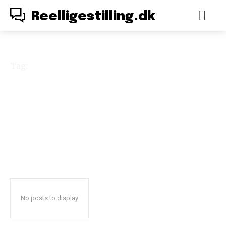
Reelligestilling.dk
Tag:
Eva Solberg
No posts to display