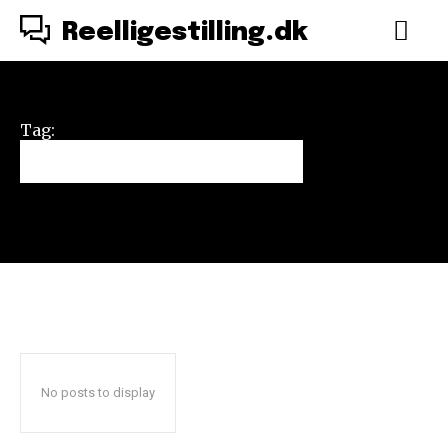
Reelligestilling.dk
Tag:
feminisme-fobi
No posts to display