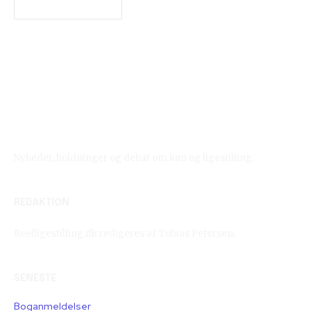
Reelligestilling.dk
Nyheder, holdninger og debat om køn og ligestilling.
REDAKTION
Reelligestilling.dk redigeres af Tobias Petersen.
SENESTE
Boganmeldelser