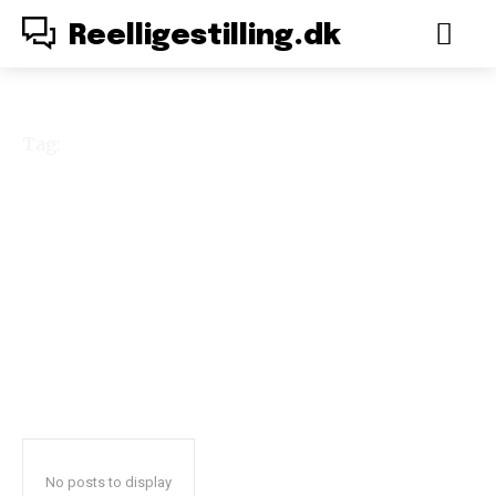
Reelligestilling.dk
Tag:
feministisk
bevægelse
No posts to display