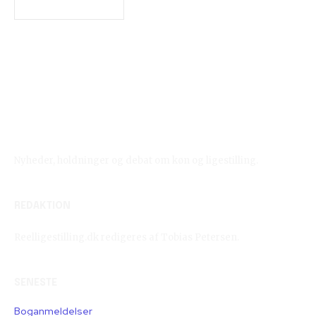
Reelligestilling.dk
Nyheder, holdninger og debat om køn og ligestilling.
REDAKTION
Reelligestilling.dk redigeres af Tobias Petersen.
SENESTE
Boganmeldelser