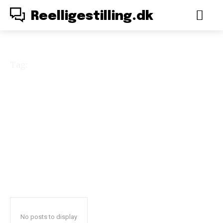
Reelligestilling.dk
Tag:
feministisk
byfornyelse
No posts to display