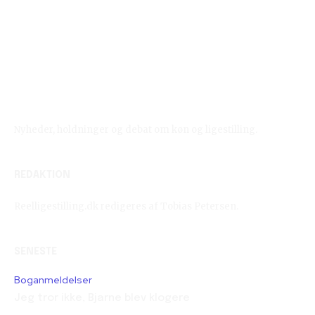
Reelligestilling.dk
Nyheder, holdninger og debat om køn og ligestilling.
REDAKTION
Reelligestilling.dk redigeres af Tobias Petersen.
SENESTE
Boganmeldelser
Jeg tror ikke, Bjarne blev klogere