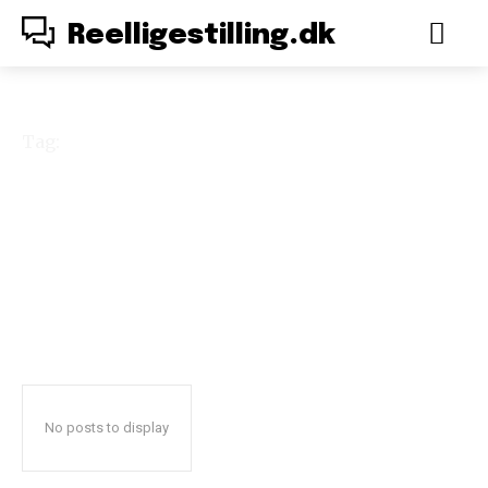
Reelligestilling.dk
Tag:
første bølge
No posts to display