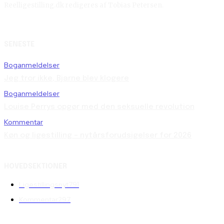
Reelligestilling.dk redigeres af Tobias Petersen.
SENESTE
Boganmeldelser
Jeg tror ikke, Bjarne blev klogere
Boganmeldelser
Louise Perrys opgør med den seksuelle revolution
Kommentar
Køn og ligestilling – nytårsforudsigelser for 2026
HOVEDSEKTIONER
Ligestillingsnyt
791
Kommentar
297