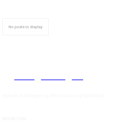
No posts to display
Reelligestilling.dk
Nyheder, holdninger og debat om køn og ligestilling.
REDAKTION