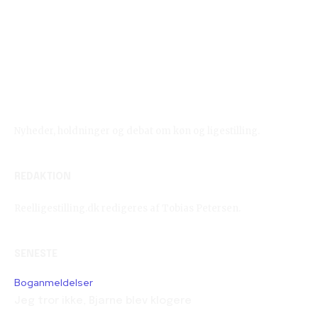
Reelligestilling.dk
Nyheder, holdninger og debat om køn og ligestilling.
REDAKTION
Reelligestilling.dk redigeres af Tobias Petersen.
SENESTE
Boganmeldelser
Jeg tror ikke, Bjarne blev klogere