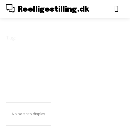
Reelligestilling.dk
Tag:
franske kvinder
No posts to display