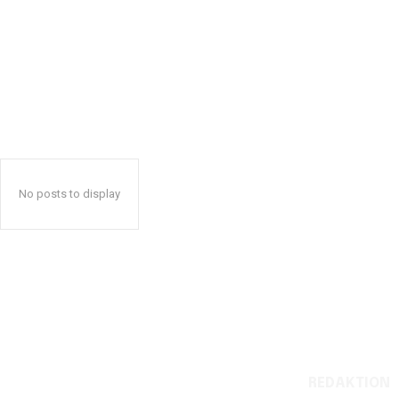
No posts to display
REDAKTION
Reelligestilling.dk