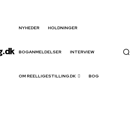
NYHEDER
HOLDNINGER
g.dk
BOGANMELDELSER
INTERVIEW
OM REELLIGESTILLING.DK
BOG
h Nietzsche