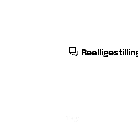
6. august, 2026
Reelligestillin
Tag:
Friedric