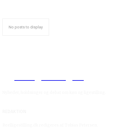
No posts to display
Reelligestilling.dk
Nyheder, holdninger og debat om køn og ligestilling.
REDAKTION
Reelligestilling.dk redigeres af Tobias Petersen.