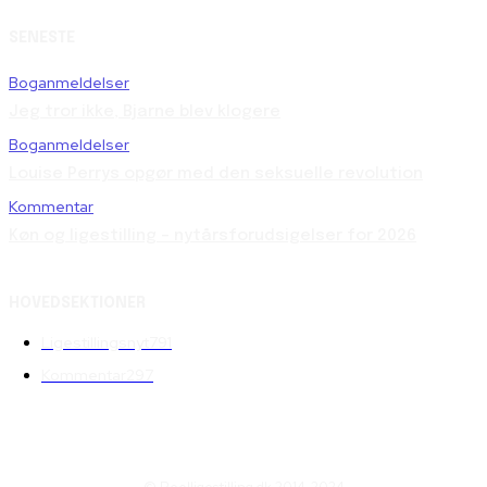
SENESTE
Boganmeldelser
Jeg tror ikke, Bjarne blev klogere
Boganmeldelser
Louise Perrys opgør med den seksuelle revolution
Kommentar
Køn og ligestilling – nytårsforudsigelser for 2026
HOVEDSEKTIONER
Ligestillingsnyt
791
Kommentar
297