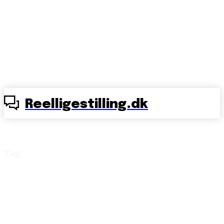
Reelligestilling.dk
Tag:
gymnasier