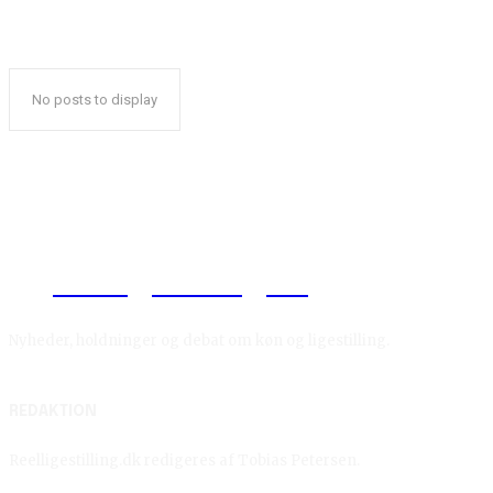
No posts to display
Reelligestilling.dk
Nyheder, holdninger og debat om køn og ligestilling.
REDAKTION
Reelligestilling.dk redigeres af Tobias Petersen.