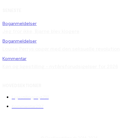
SENESTE
Boganmeldelser
Jeg tror ikke, Bjarne blev klogere
Boganmeldelser
Louise Perrys opgør med den seksuelle revolution
Kommentar
Køn og ligestilling – nytårsforudsigelser for 2026
HOVEDSEKTIONER
Ligestillingsnyt
791
Kommentar
297