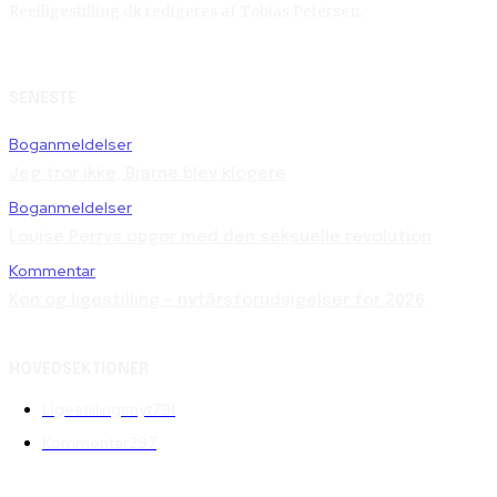
Reelligestilling.dk redigeres af Tobias Petersen.
SENESTE
Boganmeldelser
Jeg tror ikke, Bjarne blev klogere
Boganmeldelser
Louise Perrys opgør med den seksuelle revolution
Kommentar
Køn og ligestilling – nytårsforudsigelser for 2026
HOVEDSEKTIONER
Ligestillingsnyt
791
Kommentar
297