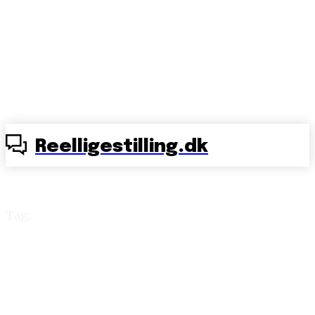
Reelligestilling.dk
Tag:
håndbold