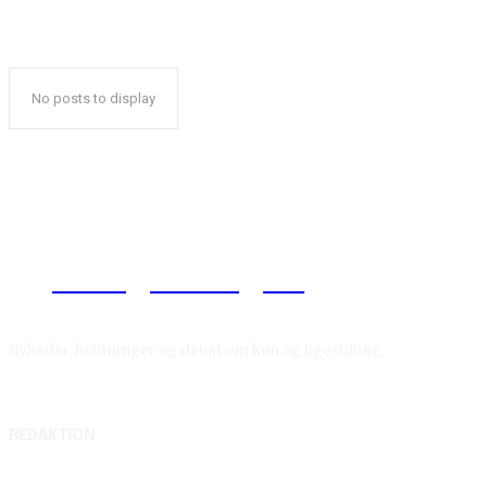
No posts to display
Reelligestilling.dk
Nyheder, holdninger og debat om køn og ligestilling.
REDAKTION