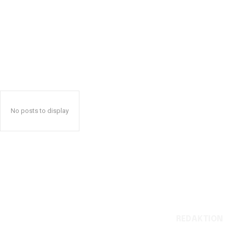
No posts to display
REDAKTION
Reelligestilling.dk