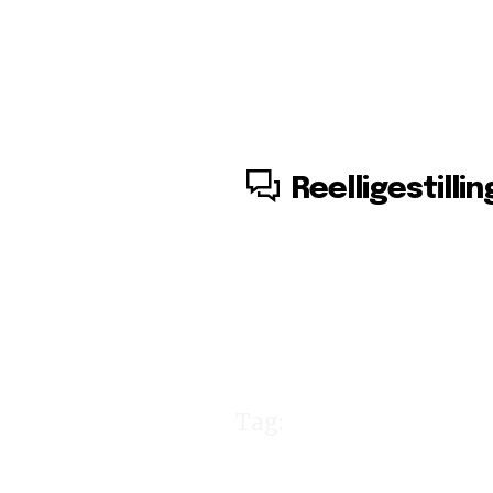
6. august, 2026
Reelligestillin
Tag:
hade