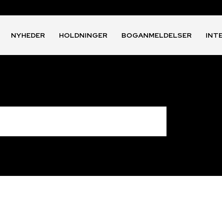
NYHEDER
HOLDNINGER
BOGANMELDELSER
INT
e hvide mænd