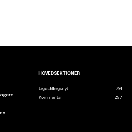
HOVEDSEKTIONER
Ligestillingsnyt
791
klogere
Kommentar
297
den