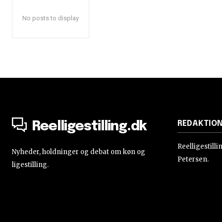
No posts to display
REDAKTIO
Reelligestilling.dk
Reelligestill
Nyheder, holdninger og debat om køn og
Petersen.
ligestilling.