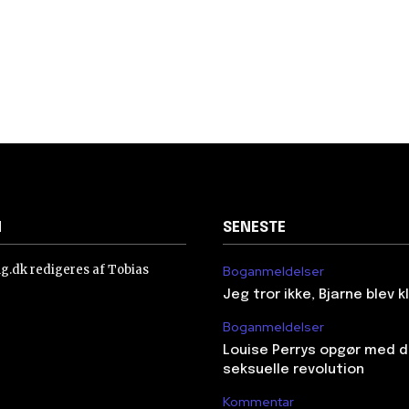
N
SENESTE
ing.dk redigeres af Tobias
Boganmeldelser
Jeg tror ikke, Bjarne blev 
Boganmeldelser
Louise Perrys opgør med 
seksuelle revolution
Kommentar