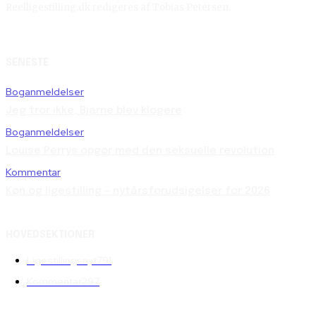
Reelligestilling.dk redigeres af Tobias Petersen.
SENESTE
Boganmeldelser
Jeg tror ikke, Bjarne blev klogere
Boganmeldelser
Louise Perrys opgør med den seksuelle revolution
Kommentar
Køn og ligestilling – nytårsforudsigelser for 2026
HOVEDSEKTIONER
Ligestillingsnyt
791
Kommentar
297