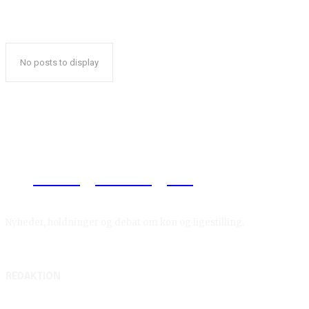
No posts to display
Reelligestilling.dk
Nyheder, holdninger og debat om køn og ligestilling.
REDAKTION