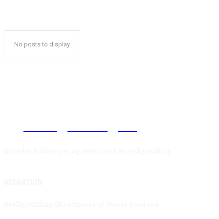
No posts to display
Reelligestilling.dk
Nyheder, holdninger og debat om køn og ligestilling.
REDAKTION
Reelligestilling.dk redigeres af Tobias Petersen.