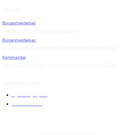
SENESTE
Boganmeldelser
Jeg tror ikke, Bjarne blev klogere
Boganmeldelser
Louise Perrys opgør med den seksuelle revolution
Kommentar
Køn og ligestilling – nytårsforudsigelser for 2026
HOVEDSEKTIONER
Ligestillingsnyt
791
Kommentar
297