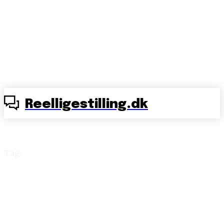
Reelligestilling.dk
Tag:
homonormativt