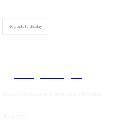
No posts to display
Reelligestilling.dk
Nyheder, holdninger og debat om køn og ligestilling.
REDAKTION