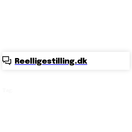
Reelligestilling.dk
Tag:
hvid mand