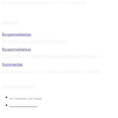
Reelligestilling.dk redigeres af Tobias Petersen.
SENESTE
Boganmeldelser
Jeg tror ikke, Bjarne blev klogere
Boganmeldelser
Louise Perrys opgør med den seksuelle revolution
Kommentar
Køn og ligestilling – nytårsforudsigelser for 2026
HOVEDSEKTIONER
Ligestillingsnyt
791
Kommentar
297