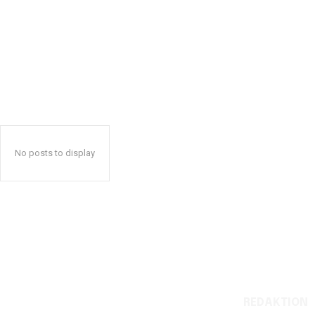
No posts to display
REDAKTION
Reelligestilling.dk