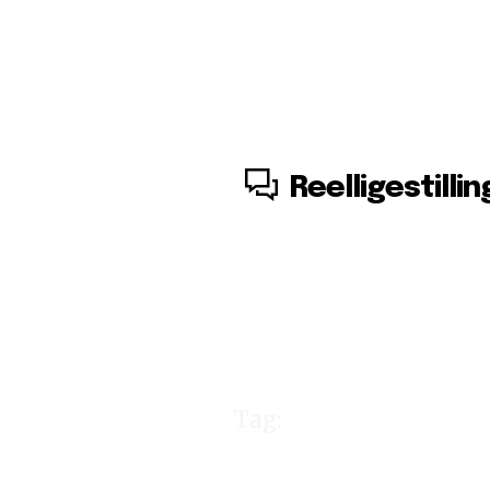
8. august, 2026
Reelligestillin
Tag:
Indiana 