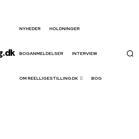
NYHEDER
HOLDNINGER
g.dk
BOGANMELDELSER
INTERVIEW
OM REELLIGESTILLING.DK
BOG
Jones