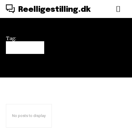
Reelligestilling.dk
Tag:
indlæg
No posts to display