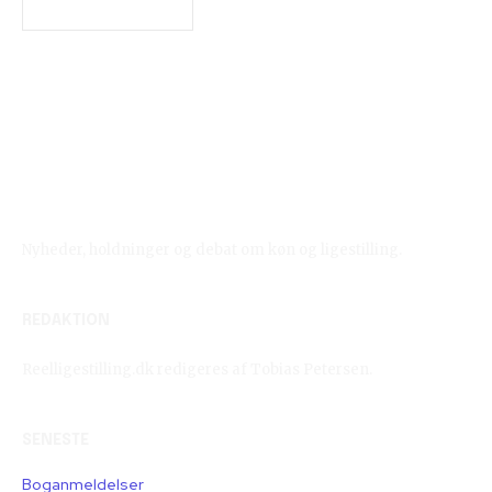
Reelligestilling.dk
Nyheder, holdninger og debat om køn og ligestilling.
REDAKTION
Reelligestilling.dk redigeres af Tobias Petersen.
SENESTE
Boganmeldelser