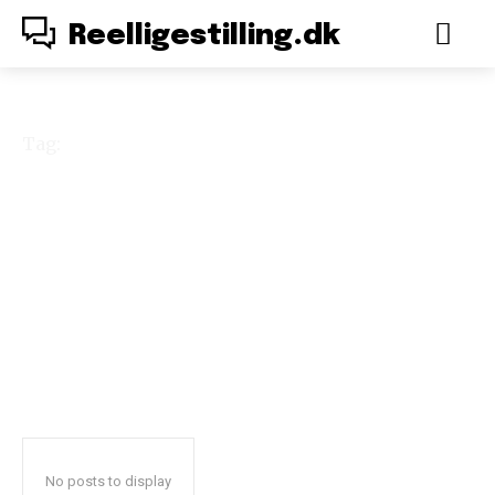
Reelligestilling.dk
Tag:
Integration og
Sociale Forhold
No posts to display