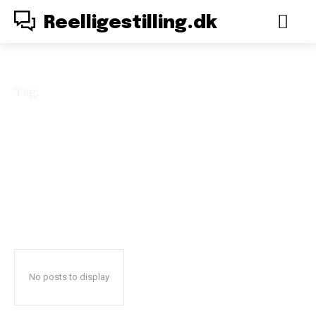
Reelligestilling.dk
Tag:
Jakob Engel-Schmidt
No posts to display