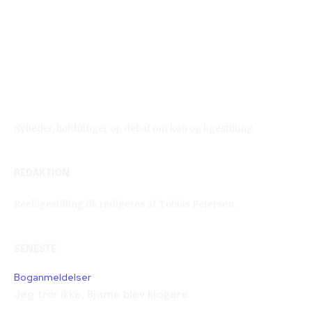
Reelligestilling.dk
Nyheder, holdninger og debat om køn og ligestilling.
REDAKTION
Reelligestilling.dk redigeres af Tobias Petersen.
SENESTE
Boganmeldelser
Jeg tror ikke, Bjarne blev klogere