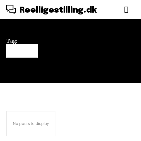
Reelligestilling.dk
Tag:
jokes
No posts to display