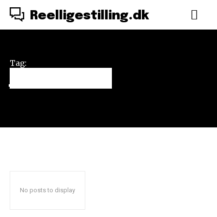
Reelligestilling.dk
Tag:
journalistik
No posts to display