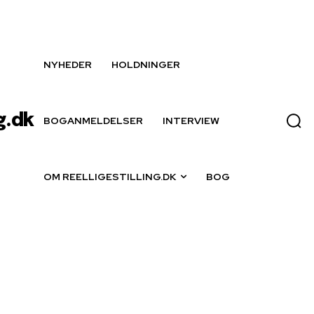
NYHEDER
HOLDNINGER
g.dk
BOGANMELDELSER
INTERVIEW
OM REELLIGESTILLING.DK
BOG
ning