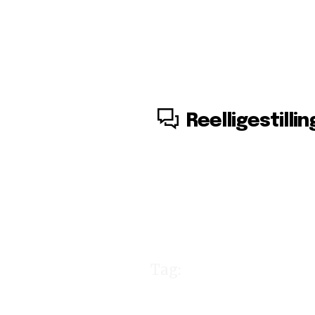
6. august, 2026
Reelligestillin
Tag:
kortlæg