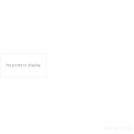
No posts to display
REDAKTION
Reelligestilling.dk