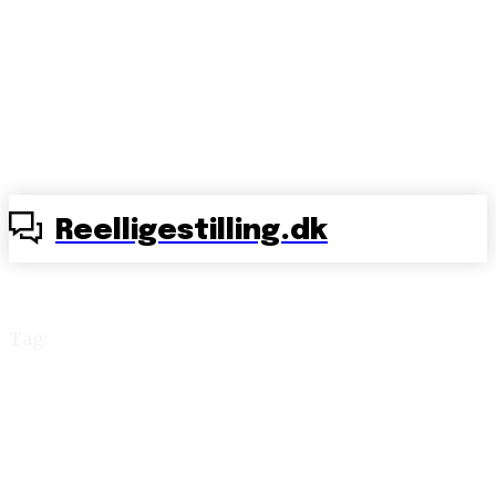
Reelligestilling.dk
Tag:
kriseramte kvinder