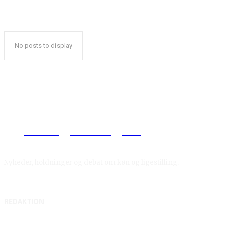
No posts to display
Reelligestilling.dk
Nyheder, holdninger og debat om køn og ligestilling.
REDAKTION