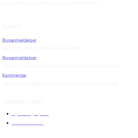
Reelligestilling.dk redigeres af Tobias Petersen.
SENESTE
Boganmeldelser
Jeg tror ikke, Bjarne blev klogere
Boganmeldelser
Louise Perrys opgør med den seksuelle revolution
Kommentar
Køn og ligestilling – nytårsforudsigelser for 2026
HOVEDSEKTIONER
Ligestillingsnyt
791
Kommentar
297