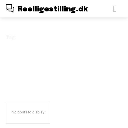
Reelligestilling.dk
Tag:
kulturforklaringen
No posts to display