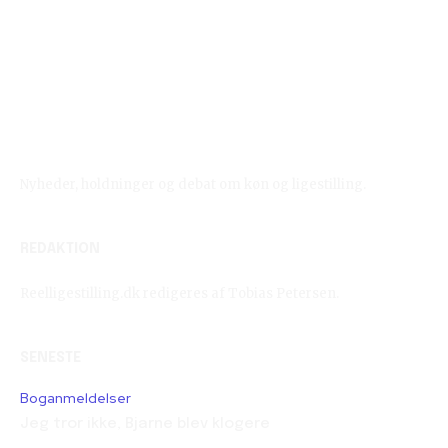
Reelligestilling.dk
Nyheder, holdninger og debat om køn og ligestilling.
REDAKTION
Reelligestilling.dk redigeres af Tobias Petersen.
SENESTE
Boganmeldelser
Jeg tror ikke, Bjarne blev klogere