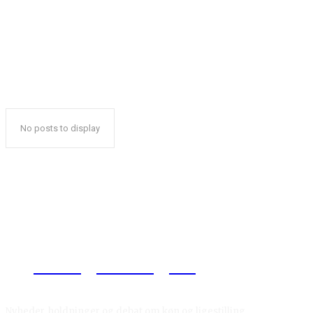
No posts to display
Reelligestilling.dk
Nyheder, holdninger og debat om køn og ligestilling.