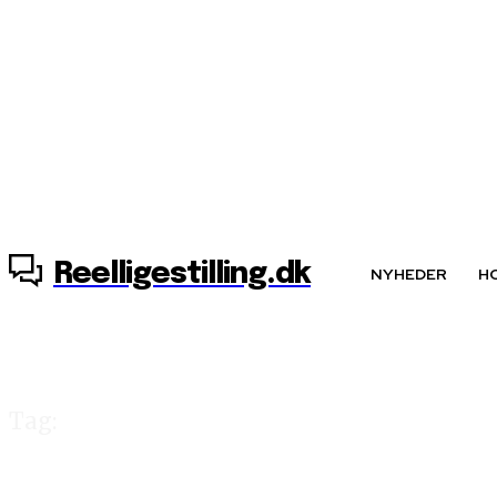
9. august, 2026
Reelligestilling.dk
NYHEDER
H
Tag:
kvindelige leder