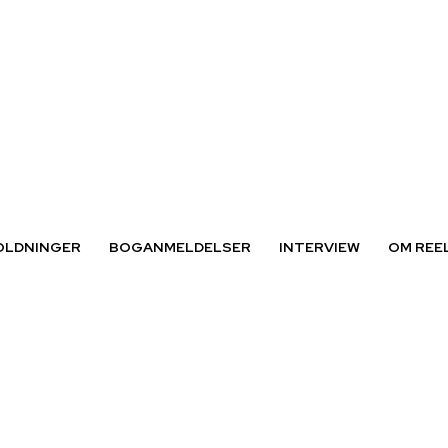
OLDNINGER
BOGANMELDELSER
INTERVIEW
OM REE
e