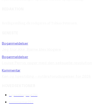
REDAKTION
Reelligestilling.dk redigeres af Tobias Petersen.
SENESTE
Boganmeldelser
Jeg tror ikke, Bjarne blev klogere
Boganmeldelser
Louise Perrys opgør med den seksuelle revolution
Kommentar
Køn og ligestilling – nytårsforudsigelser for 2026
HOVEDSEKTIONER
Ligestillingsnyt
791
Kommentar
297