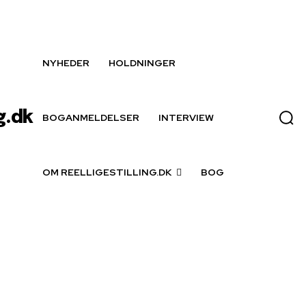
NYHEDER
HOLDNINGER
g.dk
BOGANMELDELSER
INTERVIEW
OM REELLIGESTILLING.DK
BOG
ke Rasmussen