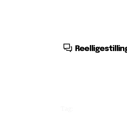
6. august, 2026
Reelligestillin
Tag:
Lars Løk