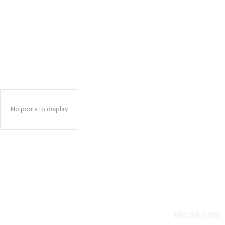
No posts to display
REDAKTION
Reelligestilling.dk