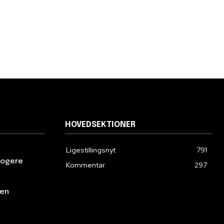
HOVEDSEKTIONER
Ligestillingsnyt
791
klogere
Kommentar
297
den