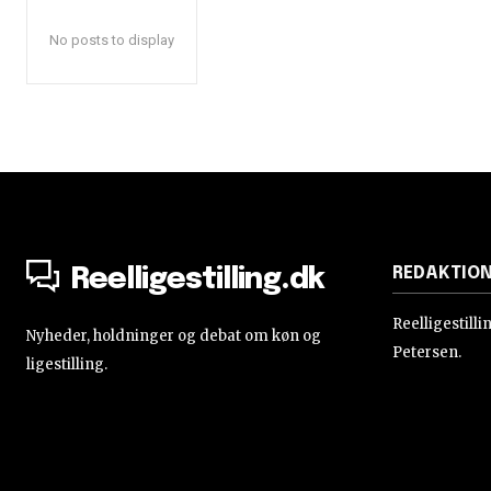
No posts to display
REDAKTIO
Reelligestilling.dk
Reelligestill
Nyheder, holdninger og debat om køn og
Petersen.
ligestilling.