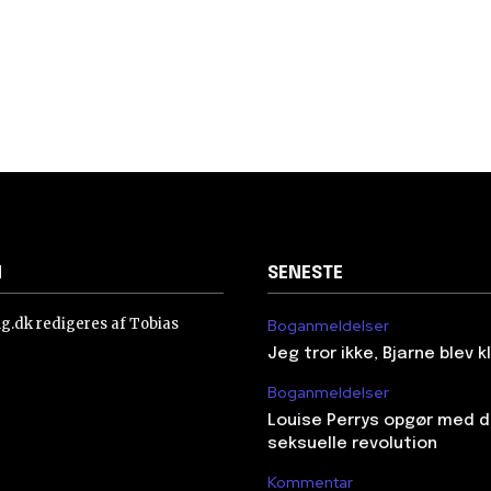
N
SENESTE
ing.dk redigeres af Tobias
Boganmeldelser
Jeg tror ikke, Bjarne blev 
Boganmeldelser
Louise Perrys opgør med 
seksuelle revolution
Kommentar