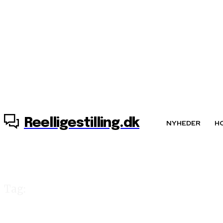
6. august, 2026
Reelligestilling.dk
NYHEDER
H
Tag:
ligestilling på 