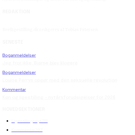
REDAKTION
Reelligestilling.dk redigeres af Tobias Petersen.
SENESTE
Boganmeldelser
Jeg tror ikke, Bjarne blev klogere
Boganmeldelser
Louise Perrys opgør med den seksuelle revolution
Kommentar
Køn og ligestilling – nytårsforudsigelser for 2026
HOVEDSEKTIONER
Ligestillingsnyt
791
Kommentar
297