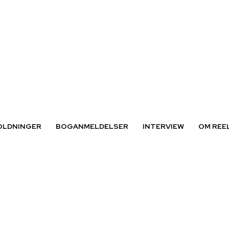
OLDNINGER
BOGANMELDELSER
INTERVIEW
OM REE
arbejdsmarkedet