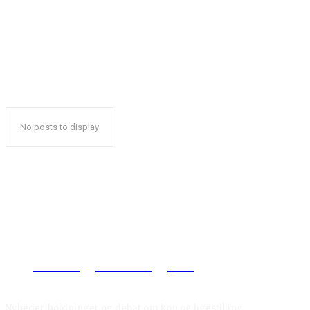
No posts to display
Reelligestilling.dk
Nyheder, holdninger og debat om køn og ligestilling.