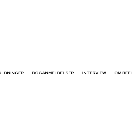
OLDNINGER
BOGANMELDELSER
INTERVIEW
OM REE
on