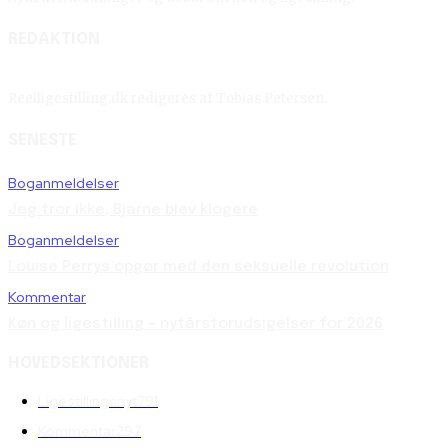
REDAKTION
Reelligestilling.dk redigeres af Tobias Petersen.
SENESTE
Boganmeldelser
Jeg tror ikke, Bjarne blev klogere
Boganmeldelser
Louise Perrys opgør med den seksuelle revolution
Kommentar
Køn og ligestilling – nytårsforudsigelser for 2026
HOVEDSEKTIONER
Ligestillingsnyt
791
Kommentar
297