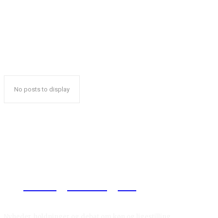
No posts to display
Reelligestilling.dk
Nyheder, holdninger og debat om køn og ligestilling.