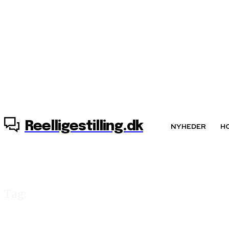
8. august, 2026
Reelligestilling.dk
NYHEDER
H
Tag:
lobbyorganisati