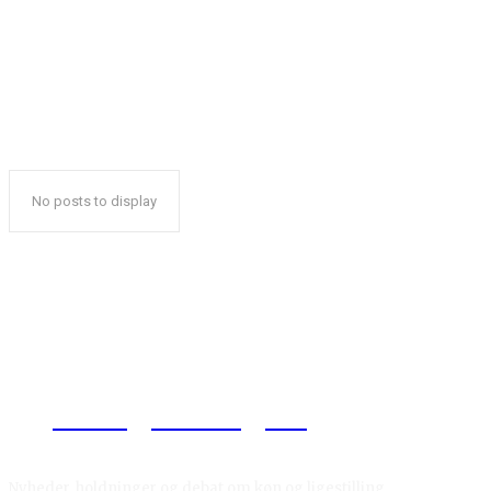
No posts to display
Reelligestilling.dk
Nyheder, holdninger og debat om køn og ligestilling.