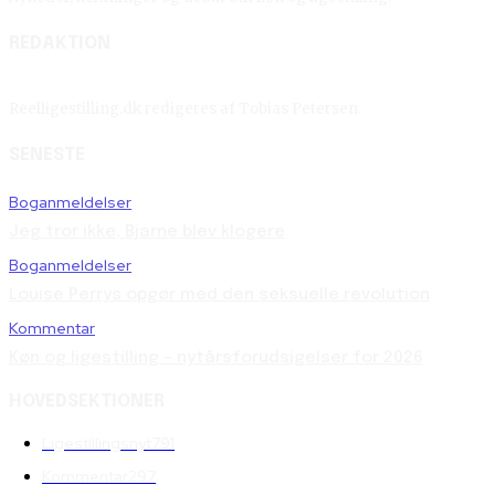
REDAKTION
Reelligestilling.dk redigeres af Tobias Petersen.
SENESTE
Boganmeldelser
Jeg tror ikke, Bjarne blev klogere
Boganmeldelser
Louise Perrys opgør med den seksuelle revolution
Kommentar
Køn og ligestilling – nytårsforudsigelser for 2026
HOVEDSEKTIONER
Ligestillingsnyt
791
Kommentar
297