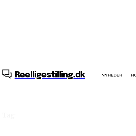
8. august, 2026
Reelligestilling.dk
NYHEDER
H
Tag:
mandefri zoner