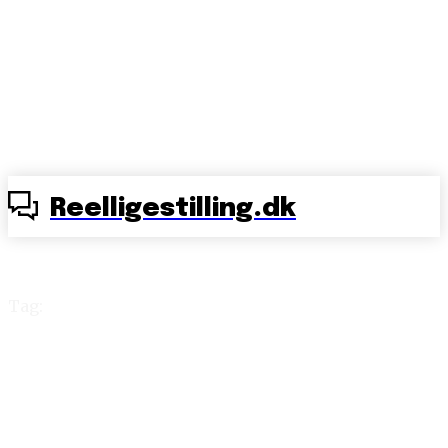
Reelligestilling.dk
Tag:
mandlige pædagoger