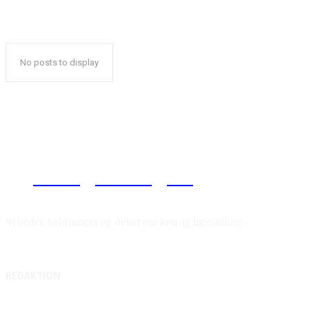
No posts to display
Reelligestilling.dk
Nyheder, holdninger og debat om køn og ligestilling.
REDAKTION