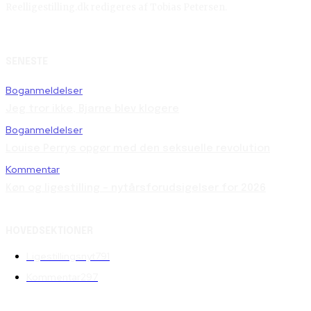
Reelligestilling.dk redigeres af Tobias Petersen.
SENESTE
Boganmeldelser
Jeg tror ikke, Bjarne blev klogere
Boganmeldelser
Louise Perrys opgør med den seksuelle revolution
Kommentar
Køn og ligestilling – nytårsforudsigelser for 2026
HOVEDSEKTIONER
Ligestillingsnyt
791
Kommentar
297