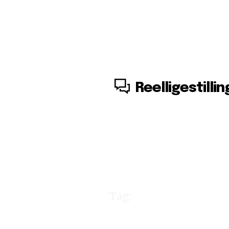
8. august, 2026
Reelligestillin
Tag:
manteru