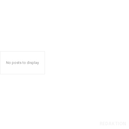
No posts to display
REDAKTION
Reelligestilling.dk