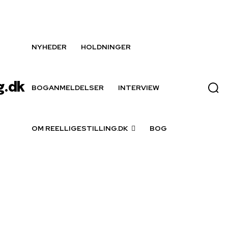
NYHEDER
HOLDNINGER
g.dk
BOGANMELDELSER
INTERVIEW
OM REELLIGESTILLING.DK
BOG
ptions