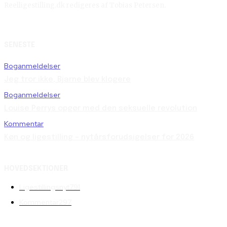
Reelligestilling.dk redigeres af Tobias Petersen.
SENESTE
Boganmeldelser
Jeg tror ikke, Bjarne blev klogere
Boganmeldelser
Louise Perrys opgør med den seksuelle revolution
Kommentar
Køn og ligestilling – nytårsforudsigelser for 2026
HOVEDSEKTIONER
Ligestillingsnyt
791
Kommentar
297