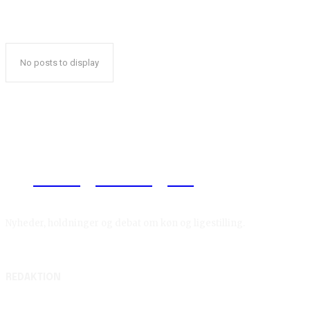
No posts to display
Reelligestilling.dk
Nyheder, holdninger og debat om køn og ligestilling.
REDAKTION