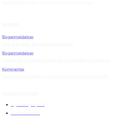
Reelligestilling.dk redigeres af Tobias Petersen.
SENESTE
Boganmeldelser
Jeg tror ikke, Bjarne blev klogere
Boganmeldelser
Louise Perrys opgør med den seksuelle revolution
Kommentar
Køn og ligestilling – nytårsforudsigelser for 2026
HOVEDSEKTIONER
Ligestillingsnyt
791
Kommentar
297