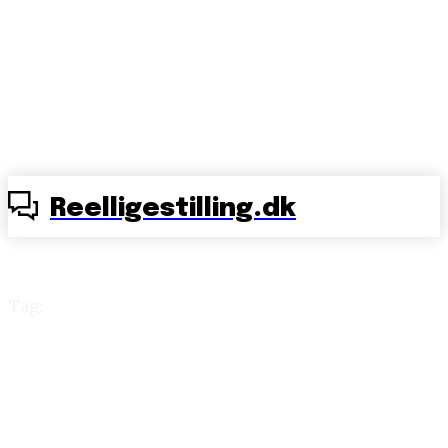
Reelligestilling.dk
Tag:
Morten Østergaard