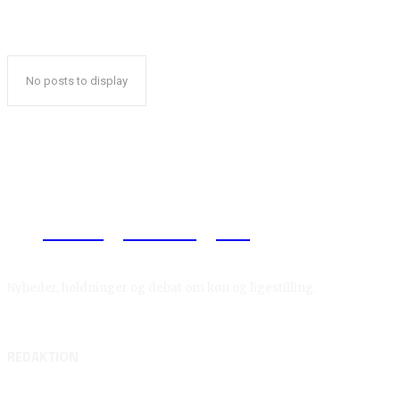
No posts to display
Reelligestilling.dk
Nyheder, holdninger og debat om køn og ligestilling.
REDAKTION