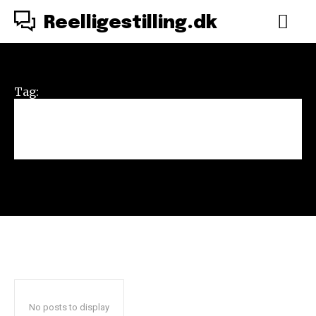
Reelligestilling.dk
Tag:
Næstved Squash
Center
No posts to display