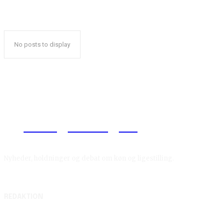
No posts to display
Reelligestilling.dk
Nyheder, holdninger og debat om køn og ligestilling.
REDAKTION