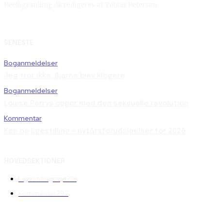
Reelligestilling.dk redigeres af Tobias Petersen.
SENESTE
Boganmeldelser
Jeg tror ikke, Bjarne blev klogere
Boganmeldelser
Louise Perrys opgør med den seksuelle revolution
Kommentar
Køn og ligestilling – nytårsforudsigelser for 2026
HOVEDSEKTIONER
Ligestillingsnyt
791
Kommentar
297