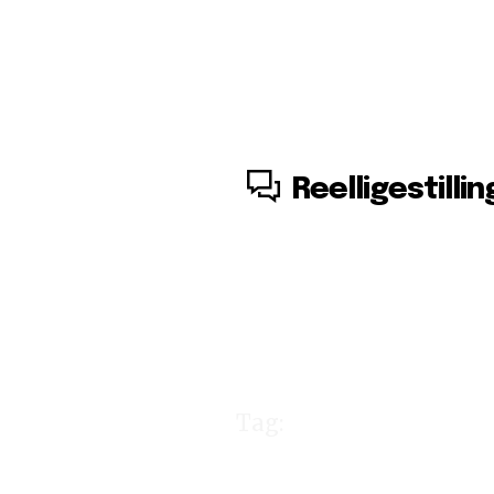
7. august, 2026
Reelligestillin
Tag:
Nikita K