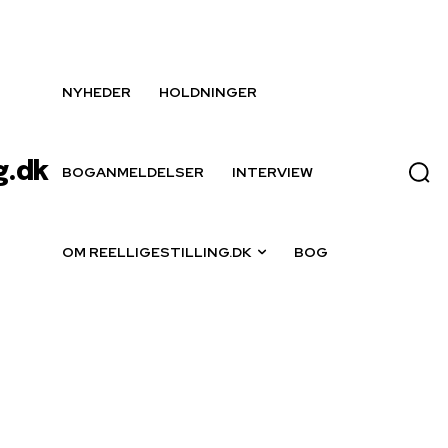
NYHEDER
HOLDNINGER
g.dk
BOGANMELDELSER
INTERVIEW
OM REELLIGESTILLING.DK
BOG
læstrup