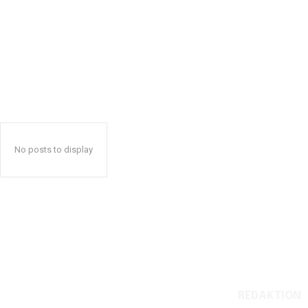
No posts to display
REDAKTION
Reelligestilling.dk