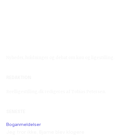
Reelligestilling.dk
Nyheder, holdninger og debat om køn og ligestilling.
REDAKTION
Reelligestilling.dk redigeres af Tobias Petersen.
SENESTE
Boganmeldelser
Jeg tror ikke, Bjarne blev klogere