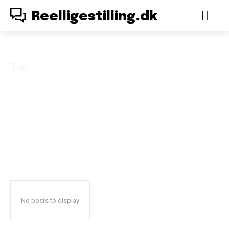
Reelligestilling.dk
Tag:
normalisation
No posts to display