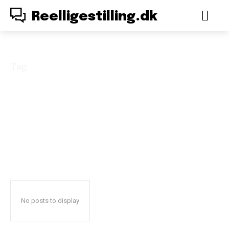
Reelligestilling.dk
Tag:
opvaskemaskine
No posts to display