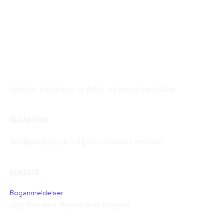
Reelligestilling.dk
Nyheder, holdninger og debat om køn og ligestilling.
REDAKTION
Reelligestilling.dk redigeres af Tobias Petersen.
SENESTE
Boganmeldelser
Jeg tror ikke, Bjarne blev klogere