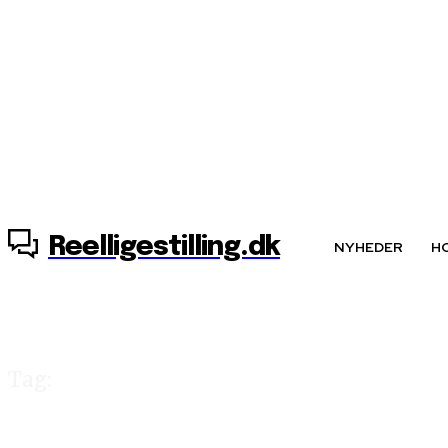
8. august, 2026
Reelligestilling.dk
NYHEDER
H
Tag:
patriarkalsk