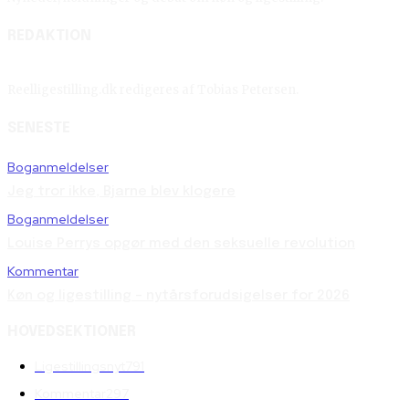
REDAKTION
Reelligestilling.dk redigeres af Tobias Petersen.
SENESTE
Boganmeldelser
Jeg tror ikke, Bjarne blev klogere
Boganmeldelser
Louise Perrys opgør med den seksuelle revolution
Kommentar
Køn og ligestilling – nytårsforudsigelser for 2026
HOVEDSEKTIONER
Ligestillingsnyt
791
Kommentar
297