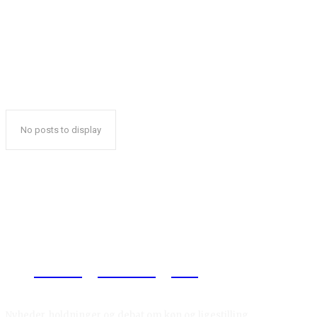
No posts to display
Reelligestilling.dk
Nyheder, holdninger og debat om køn og ligestilling.