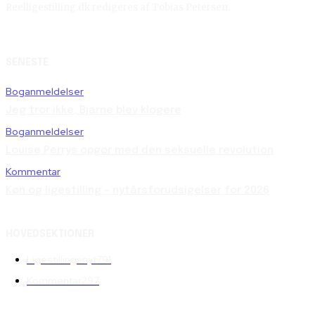
Reelligestilling.dk redigeres af Tobias Petersen.
SENESTE
Boganmeldelser
Jeg tror ikke, Bjarne blev klogere
Boganmeldelser
Louise Perrys opgør med den seksuelle revolution
Kommentar
Køn og ligestilling – nytårsforudsigelser for 2026
HOVEDSEKTIONER
Ligestillingsnyt
791
Kommentar
297