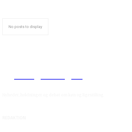
No posts to display
Reelligestilling.dk
Nyheder, holdninger og debat om køn og ligestilling.
REDAKTION