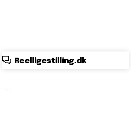
Reelligestilling.dk
Tag:
Peter Aalbæk Jensen