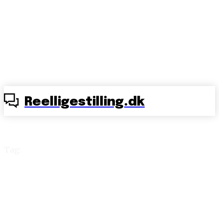
Reelligestilling.dk
Tag:
Preben Z. Møller