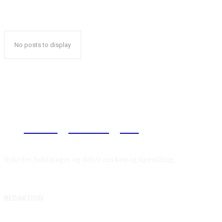
No posts to display
Reelligestilling.dk
Nyheder, holdninger og debat om køn og ligestilling.
REDAKTION