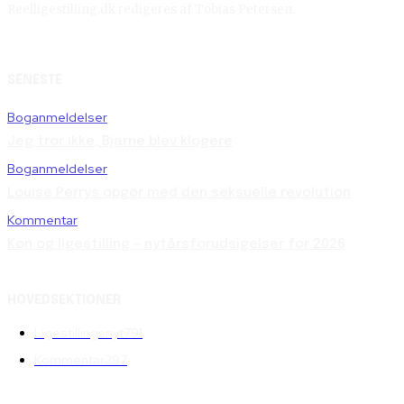
Reelligestilling.dk redigeres af Tobias Petersen.
SENESTE
Boganmeldelser
Jeg tror ikke, Bjarne blev klogere
Boganmeldelser
Louise Perrys opgør med den seksuelle revolution
Kommentar
Køn og ligestilling – nytårsforudsigelser for 2026
HOVEDSEKTIONER
Ligestillingsnyt
791
Kommentar
297