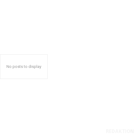
No posts to display
REDAKTION
Reelligestilling.dk