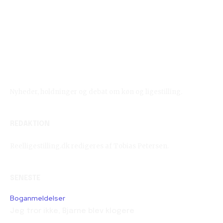
Reelligestilling.dk
Nyheder, holdninger og debat om køn og ligestilling.
REDAKTION
Reelligestilling.dk redigeres af Tobias Petersen.
SENESTE
Boganmeldelser
Jeg tror ikke, Bjarne blev klogere