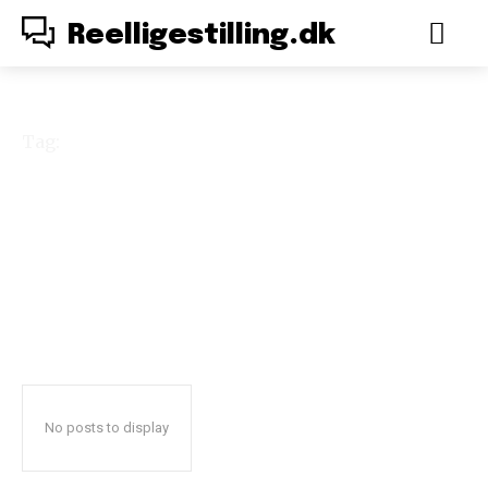
Reelligestilling.dk
Tag:
religiøs omskæring
No posts to display